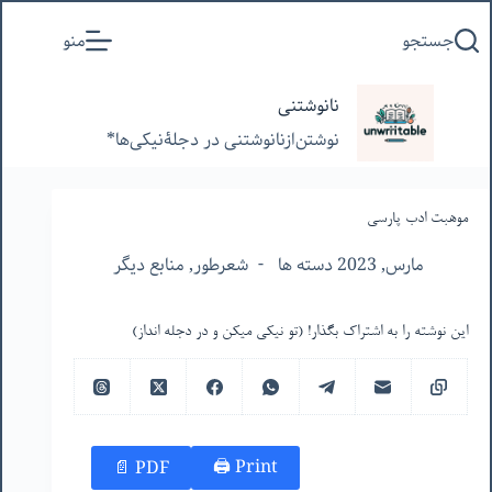
پرش
جستجو
منو
به
محتوا
نانوشتنی
نوشتن‌از‌نانوشتنی‌ در‌ دجلۀنیکی‌ها*
موهبت ادب پارسی
مارس, 2023 دسته ها
شعرطور
,
منابع دیگر
این نوشته را به اشتراک بگذار! (تو نیکی میکن و در دجله انداز)
Print 🖨
PDF 📄