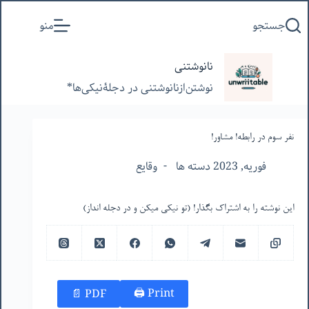
پرش
جستجو
منو
به
محتوا
نانوشتنی
نوشتن‌از‌نانوشتنی‌ در‌ دجلۀنیکی‌ها*
نفر سوم در رابطه! مشاور!
فوریه, 2023 دسته ها
وقایع
این نوشته را به اشتراک بگذار! (تو نیکی میکن و در دجله انداز)
Print 🖨
PDF 📄