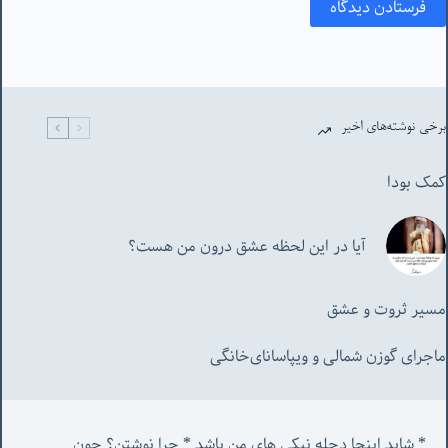
فرستادن دیدگاه
برخی نوشته‌های اخیر
کمک بودا
آیا در این لحظه عشق درون من هست؟
مسیر ثروت و عشق
ماجرای گوزن شمالی و‌ ویپاسانای‌خانگی
* شاید اینجا دجله نیکی های من باشد * چرا نوشتن؟ چون 