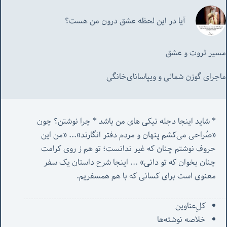
آیا در این لحظه عشق درون من هست؟
مسیر ثروت و عشق
ماجرای گوزن شمالی و‌ ویپاسانای‌خانگی
* شاید اینجا دجله نیکی های من باشد * چرا نوشتن؟ چون 
«صُراحی می‌کشم پنهان‌ و مردم‌ دفتر انگارند»... «
من این 
حروف نوشتم چنان که غیر ندانست؛ تو هم ز روی کرامت 
چنان بخوان که تو دانی» ...
 اینجا شرح داستان یک سفر 
معنوی است برای کسانی که با هم همسفریم. 
کل‌ِعناوین
خلاصه نوشته‌ها