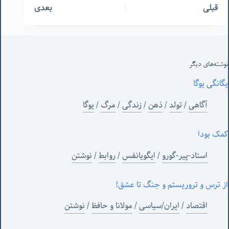
قبلی
بعدی
نوشته‌های‌ دیگر
یگانگی یوگا
آگاهی
/
تولد
/
ذهن
/
زندگی
/
مرگ
/
یوگا
کمک بودا
استاد-پیر-گورو
/
ایگویانفس
/
روابط
/
نوشتن
از ترس و تروریستم و جنگ تا عشق!
اقتصاد
/
ایران/سیاسی
/
مولانا و حافظ
/
نوشتن