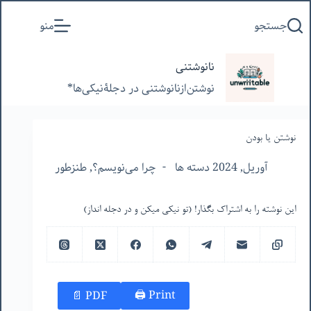
پرش
جستجو
منو
به
محتوا
نانوشتنی
نوشتن‌از‌نانوشتنی‌ در‌ دجلۀنیکی‌ها*
نوشتن یا بودن
آوریل, 2024 دسته ها
چرا می‌نویسم؟
,
طنزطور
این نوشته را به اشتراک بگذار! (تو نیکی میکن و در دجله انداز)
Print 🖨
PDF 📄