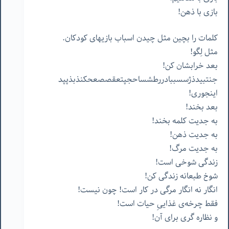
بازی با ذهن!
کلمات را بچین مثل چیدن اسباب بازیهای کودکان.
مثل لِگو!
بعد خرابشان کن!
جنتبیدذژسسببادررطشساحجپتعقصصعحکنذبذپپد
اینجوری!
بعد بخند!
به جدیت کلمه بخند!
به جدیت ذهن!
به جدیت مرگ!
زندگی شوخی است!
شوخ طبعانه زندگی کن!
انگار نه انگار مرگی در کار است! چون نیست!
فقط چرخه‌ی غذاییِ حیات است!
و نظاره گری برای آن!