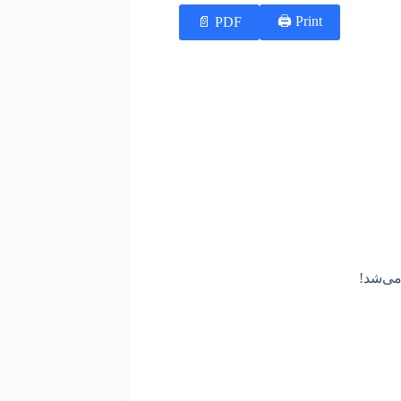
Print 🖨
PDF 📄
 می‌شد!