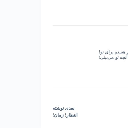
 هستم برای تو!
نچه تو می‌بینی!
بعدی
نوشته
انتظار! زمان!