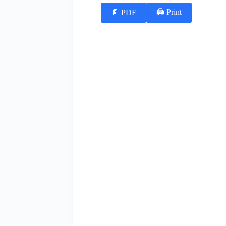
Print 🖨
PDF 📄