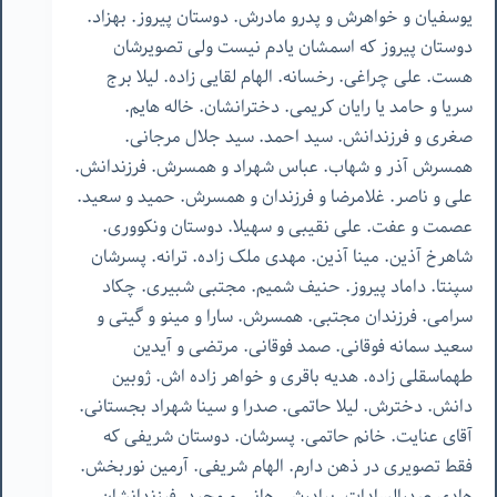
یوسفیان و خواهرش و پدرو مادرش. دوستان پیروز. بهزاد.
دوستان پیروز که اسمشان یادم نیست ولی تصویرشان
هست. علی چراغی. رخسانه. الهام لقایی زاده. لیلا برج
سریا و حامد یا رایان کریمی. دخترانشان. خاله هایم.
صغری و فرزندانش. سید احمد. سید جلال مرجانی.
همسرش آذر و شهاب. عباس شهراد و همسرش. فرزندانش.
علی و ناصر. غلامرضا و فرزندان و همسرش. حمید و سعید.
عصمت و عفت. علی نقیبی و سهیلا. دوستان ونکووری.
شاهرخ آذین. مینا آذین. مهدی ملک زاده. ترانه. پسرشان
سپنتا. داماد پیروز. حنیف شمیم. مجتبی شبیری. چکاد
سرامی. فرزندان مجتبی. همسرش. سارا و مینو و گیتی و
سعید سمانه فوقانی. صمد فوقانی. مرتضی و آیدین
طهماسقلی زاده. هدیه باقری و خواهر زاده اش. ژوبین
دانش. دخترش. لیلا حاتمی. صدرا و سینا شهراد بجستانی.
آقای عنایت. خانم حاتمی. پسرشان. دوستان شریفی که
فقط تصویری در ذهن دارم. الهام شریفی. آرمین نوربخش.
هادی صدرالسادات. برادرش. هانی و مجید. فرزندانشان.