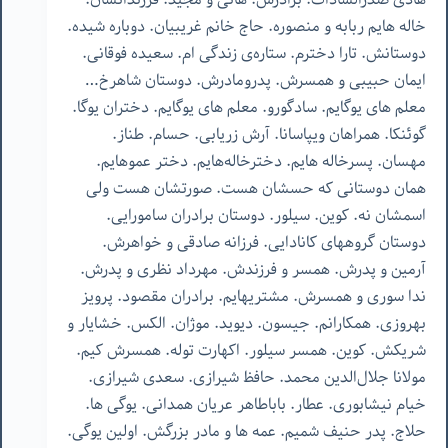
خاله هایم ربابه و منصوره. حاج خانم غریبیان. دوباره شیده.
دوستانش. تارا دخترم. ستاره‌ی زندگی ام. سعیده فوقانی.
ایمان حبیبی و همسرش. پدرومادرش. دوستان شاهرخ…
معلم های یوگایم. سادگورو. معلم های یوگایم. دختران یوگا.
گوئنکا. همراهان ویپاسانا. آرش زریابی. حسام. طناز.
مهسان. پسرخاله هایم. دخترخاله‌هایم. دختر عموهایم.
همان دوستانی که حسشان هست. صورتشان هست ولی
اسمشان نه. کوین. سیلور. دوستان برادران سامورایی.
دوستان گروههای کانادایی. فرزانه صادقی و خواهرش.
آرمین و پدرش. همسر و فرزندش. مهرداد نظری و پدرش.
ندا سوری و همسرش. مشتریهایم. برادران مقصود. پرویز
بهروزی. همکارانم. جیسون. دیوید. موژان. الکس. خشایار و
شریکش. کوین. همسر سیلور. اکهارت توله. همسرش کیم.
مولانا جلال‌الدین محمد. حافظ شیرازی. سعدی شیرازی.
خیام نیشابوری. عطار. باباطاهر عریان همدانی. یوگی ها.
حلاج. پدر حنیف شمیم. عمه ها و مادر بزرگش. اولین یوگی.