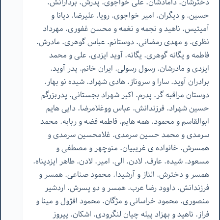
دخترشان. دامادشان. علی خواجوی. پدرش. بردارانش.
حسین. و دیگران. امیر خواجوی. رویا. علیرضا. دیانا و
آمیتیس. ناهید و نجمه و نغمه و محسن غفوری. مهرداد
نظری. و مهدی رمضانی. دوستانم. عباس گوهری. مادرش.
فاطمه و یگانه گوهری. یگانه. آوید ایزدی. علی و محمد
ایزدی و مادرشان. رسول رسولی. ایران خانم. پدر آوید.
برادران آوید. سارا و سروناز. هادی شهراد. شیده نو بهار.
دوستان مراقبه گر. پدرم. اکبر شهراد بجستانی. پدربزرگم
حسین شهراد. فرزندانش. عباس ووغلامرضا. دایی هایم
ابوالقاسم و محمود. همه هایم. فاطمه فضه و ربابه. محمد
سرمدی و محمد حسین سرمدی. غلامحسین سرمدی و
همسرش. خانواده ‌ی غریبیان. منوچهر و مصطفی و
مسعود. شیده. عارف. لادن. الی. امیر. لادن. طاهر ایزدپناه.
همسر و دخترش. الناز و آرشیدا. محمود صناعی. همسر و
فرزندانش. داوود رضا عرب. همسر و دو پسرش. اردشیر
منصوری. محمود خراسانی و مژگان. محمود افژول و مینا و
فراز. ناهید و بهزاد پیله چیان لنگرودی. اشکان. پیروز