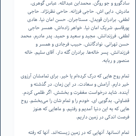
سادگورو و جو روگن. محمدابن عبدالله. عباس گوهری.
مادرش. دایی اش. حاجی فرزانه. حاحی نظرنژاد. حاجی
لطفی. برادران قویدل. مستاجران. حسن امان نیا. هادی
پورقاسم. شریک امان نیا. خواهر زاده‌اش. همسر حاجی
لطفی. فرزندانش. مجید و سعید و حمید. پدر مادرم. محمد
حسن تهرانی. نوادگانش. حبیب فرجادی و همسر و
فرزندانش. پسر خاله‌ها. برادران گله دار. آقای سلیم. خاله
منصور و ربابه.
تمام روح هایی که درک کرده‌ام یا خیر. برای تمامشان آرزوی
خیر دارم. آرامش و سعادت. در این زمان. در گذشته و
آینده. شاید درخواست مغفرت و بخشش. اگر ظلمی کردم.
قضاوتی. بدگویی ای. خودم را و تمام شان را می‌بخشم. روح
هایی که به این دنیا آمدیم و رفتیم. و ماهایی که هنوز
فرصت اندکی در زمین داریم.
تمام انسانها. آنهایی که در زمین زیسته‌اند. آنها که رفته