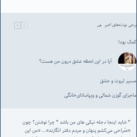
برخی نوشته‌های اخیر
کمک بودا
آیا در این لحظه عشق درون من هست؟
مسیر ثروت و عشق
ماجرای گوزن شمالی و‌ ویپاسانای‌خانگی
* شاید اینجا دجله نیکی های من باشد * چرا نوشتن؟ چون 
«صُراحی می‌کشم پنهان‌ و مردم‌ دفتر انگارند»... «
من این 