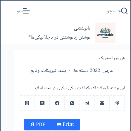
پرش
جستجو
منو
به
محتوا
نانوشتنی
نوشتن‌از‌نانوشتنی‌ در‌ دجلۀنیکی‌ها*
هزاروچهارصدویک
مارس, 2022 دسته ها
بلند
,
تبریکات
,
وقایع
این نوشته را به اشتراک بگذار! (تو نیکی میکن و در دجله انداز)
Print 🖨
PDF 📄