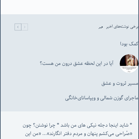
برخی نوشته‌های اخیر
کمک بودا
آیا در این لحظه عشق درون من هست؟
مسیر ثروت و عشق
ماجرای گوزن شمالی و‌ ویپاسانای‌خانگی
* شاید اینجا دجله نیکی های من باشد * چرا نوشتن؟ چون 
«صُراحی می‌کشم پنهان‌ و مردم‌ دفتر انگارند»... «
من این 