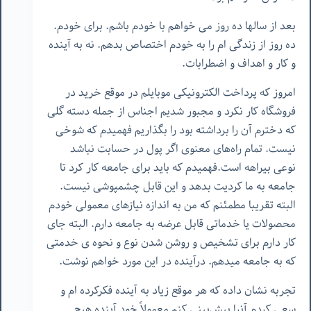
بعد از سالها ده روز می خواهم با خودم باشم. برای خودم.
ده روز از زندگی ام را به خودم اختصاص بدهم. نه به آینده
و کار و اهداف و اضطرابات.
امروز که پرداخت الکترونیکی موبایلم در موقع خرید در
فروشگاه کار نکرد و مجبور شدیم اجناس از جمله دسته گلی
که دخترم آن را برداشته بود را بگذاریم فهمیدم که شوخی
نیست. تمام راه‌های معنوی اگر پول در حسابت نباشد
نوعی بیراهه است.فهمیدم که باید برای جامعه کار کرد تا
جامعه به ما کردیت بدهد و این قابل چشمپوشی نیست.
البته تقریبا مطمئنم که من به اندازه نیازهای معمولی خودم
محصولات یا خدماتی قابل عرضه به جامعه دارم. البته جای
کار دارم برای تشخیص و روشن شدن نوع و نحوه ی خدمتی
که به جامعه میدهم. درآینده در این مورد خواهم نوشت.
تجربه
نشان
داده
که
هر
موقع
زیاد
به
آینده
فکرکرده
ام
و
سعی
کردم
آنرا
پیش‌بینی
کنم
معمولاً
خود
آینده
هیچ