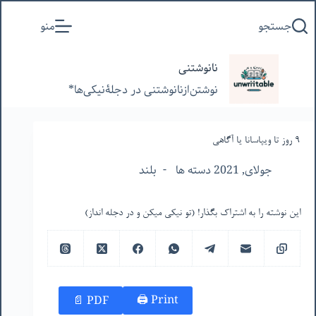
پرش
جستجو
منو
به
محتوا
نانوشتنی
نوشتن‌از‌نانوشتنی‌ در‌ دجلۀنیکی‌ها*
٩ روز تا ویپاسانا یا آگاهی
جولای, 2021 دسته ها
بلند
این نوشته را به اشتراک بگذار! (تو نیکی میکن و در دجله انداز)
Print 🖨
PDF 📄