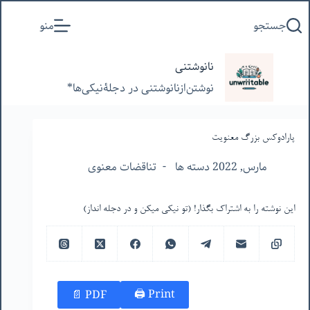
پرش
جستجو
منو
به
محتوا
نانوشتنی
نوشتن‌از‌نانوشتنی‌ در‌ دجلۀنیکی‌ها*
پارادوکس بزرگ معنویت
مارس, 2022 دسته ها
تناقضات معنوی
این نوشته را به اشتراک بگذار! (تو نیکی میکن و در دجله انداز)
Print 🖨
PDF 📄