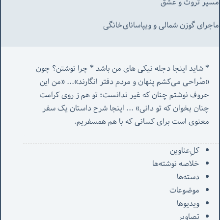
مسیر ثروت و عشق
ماجرای گوزن شمالی و‌ ویپاسانای‌خانگی
* شاید اینجا دجله نیکی های من باشد * چرا نوشتن؟ چون 
«صُراحی می‌کشم پنهان‌ و مردم‌ دفتر انگارند»... «
من این 
حروف نوشتم چنان که غیر ندانست؛ تو هم ز روی کرامت 
چنان بخوان که تو دانی» ...
 اینجا شرح داستان یک سفر 
معنوی است برای کسانی که با هم همسفریم. 
کل‌ِعناوین
خلاصه نوشته‌ها
دسته‌ها
موضوعات
ویدیوها
تصاویر