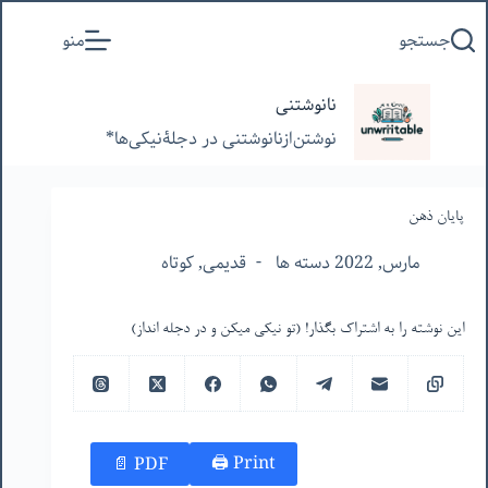
پرش
جستجو
منو
به
محتوا
نانوشتنی
نوشتن‌از‌نانوشتنی‌ در‌ دجلۀنیکی‌ها*
پایان ذهن
مارس, 2022 دسته ها
قدیمی
,
کوتاه
این نوشته را به اشتراک بگذار! (تو نیکی میکن و در دجله انداز)
Print 🖨
PDF 📄