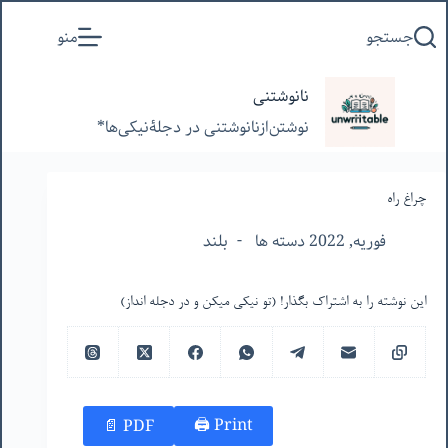
پرش
جستجو
منو
به
محتوا
نانوشتنی
نوشتن‌از‌نانوشتنی‌ در‌ دجلۀنیکی‌ها*
چراغ راه
فوریه, 2022 دسته ها
بلند
این نوشته را به اشتراک بگذار! (تو نیکی میکن و در دجله انداز)
Print 🖨
PDF 📄