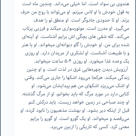
هندوی بی سواد است. اما خیلی می‌داند. چندین ماه است
به قول خودش با او لاس میزنم. او می‌تواند با روح من حرف
بزند. او تا حدودی جادوگر است. او منطق تو را هدف
می‌گیرد. او مدرن است. موتورسواری میکند و فرزبی پرتاب
می‌کند. کله شقی های بچگی اش برایم آشناست. او آینه‌ای
شده برای من. او خودش را گاو دیوانه‌ای میخواند. او با هنر
و با طبیعت آشناست. او لشکری از مریدان دارد. او روزی
یک وعده غذا میخورد. او روزی ۴-۵ ساعت میخوابد.
آرزویش دیدن چهره‌هایی غرق در لذت است. و او چنین
زندگی میکند. هرکجا می‌رود اشکها را جاری می‌کند. وقتی
او اشک می‌ریزد اشکهای من هم پیدایشان می‌شود. او
کتابی دارد در مورد مرگ که باید بخوانم. او از مرگ گذشته.
او چند صباحی در زمین خواهد زیست. باید درکش کنم
قبل از اینکه دیر بشود. او بهشت مذهبیون را نابود کرده. او
می‌رقصد و میخواند. او یک گورو است. او‌ گورو را برایم
معنی کرد. کسی که تاریکی را ازبین می‌برد.