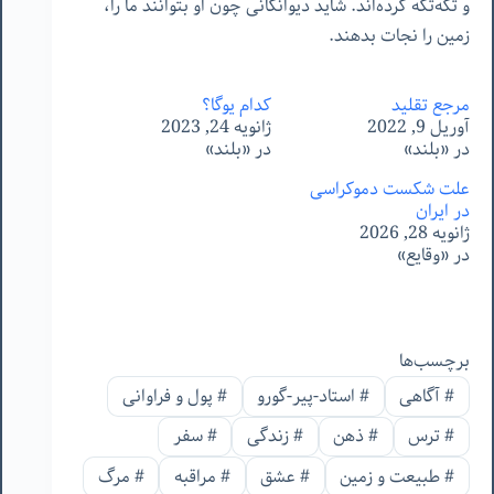
و تکه‌تکه کرده‌اند. شاید دیوانگانی چون او بتوانند ما را،
زمین را نجات بدهند.
مرجع تقلید
کدام یوگا؟
آوریل 9, 2022
ژانویه 24, 2023
در «بلند»
در «بلند»
علت شکست دموکراسی
در ایران
ژانویه 28, 2026
در «وقایع»
برچسب‌ها
#
آگاهی
#
استاد-پیر-گورو
#
پول و فراوانی
#
ترس
#
ذهن
#
زندگی
#
سفر
#
طبیعت و زمین
#
عشق
#
مراقبه
#
مرگ