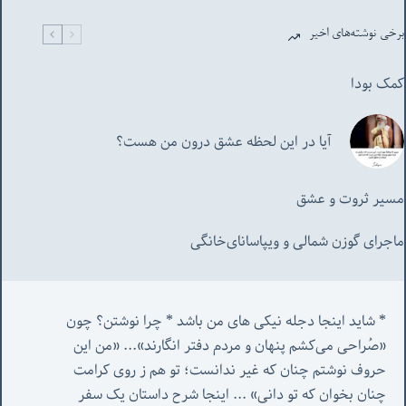
برخی نوشته‌های اخیر
کمک بودا
آیا در این لحظه عشق درون من هست؟
مسیر ثروت و عشق
ماجرای گوزن شمالی و‌ ویپاسانای‌خانگی
* شاید اینجا دجله نیکی های من باشد * چرا نوشتن؟ چون 
«صُراحی می‌کشم پنهان‌ و مردم‌ دفتر انگارند»... «
من این 
حروف نوشتم چنان که غیر ندانست؛ تو هم ز روی کرامت 
چنان بخوان که تو دانی» ...
 اینجا شرح داستان یک سفر 