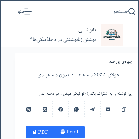
پرش
جستجو
منو
به
محتوا
نانوشتنی
نوشتن‌از‌نانوشتنی‌ در‌ دجلۀنیکی‌ها*
چهره‌ی پوزخند
جولای, 2022 دسته ها
بدون دسته‌بندی
این نوشته را به اشتراک بگذار! (تو نیکی میکن و در دجله انداز)
Print 🖨
PDF 📄