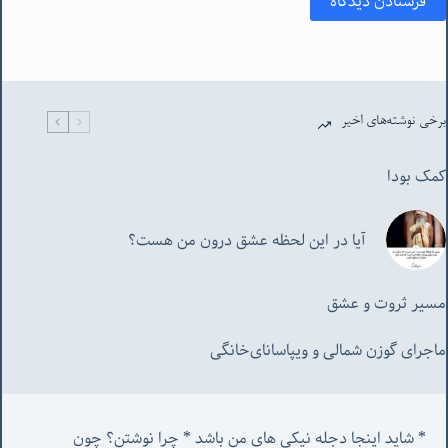
فرستادن دیدگاه
برخی نوشته‌های اخیر
کمک بودا
آیا در این لحظه عشق درون من هست؟
مسیر ثروت و عشق
ماجرای گوزن شمالی و‌ ویپاسانای‌خانگی
* شاید اینجا دجله نیکی های من باشد * چرا نوشتن؟ چون 