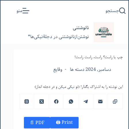
پرش
جستجو
منو
به
محتوا
نانوشتنی
نوشتن‌از‌نانوشتنی‌ در‌ دجلۀنیکی‌ها*
چپ یا راست؟ راست، راست راست!
دسامبر, 2024 دسته ها
وقایع
این نوشته را به اشتراک بگذار! (تو نیکی میکن و در دجله انداز)
Print 🖨
PDF 📄