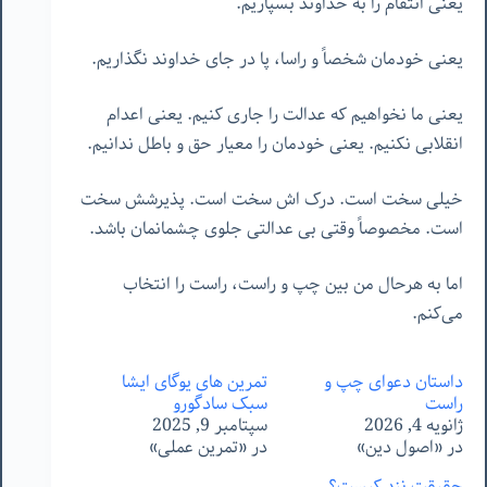
یعنی انتقام را به خداوند بسپاریم.
یعنی خودمان شخصاً و راسا، پا در جای خداوند نگذاریم.
یعنی ما نخواهیم که عدالت را جاری کنیم. یعنی اعدام
انقلابی نکنیم. یعنی خودمان را معیار حق و باطل ندانیم.
خیلی سخت است. درک اش سخت است. پذیرشش سخت
است. مخصوصاً وقتی بی عدالتی جلوی چشمانمان باشد.
اما به هرحال من بین چپ و راست، راست را انتخاب
می‌کنم.
داستان دعوای چپ و
تمرین های یوگای ایشا
راست
سبک سادگورو
ژانویه 4, 2026
سپتامبر 9, 2025
در «اصول دین»
در «تمرین عملی»
حقیقت نزد کیست؟