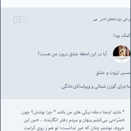
برخی نوشته‌های اخیر
کمک بودا
آیا در این لحظه عشق درون من هست؟
مسیر ثروت و عشق
ماجرای گوزن شمالی و‌ ویپاسانای‌خانگی
* شاید اینجا دجله نیکی های من باشد * چرا نوشتن؟ چون 
«صُراحی می‌کشم پنهان‌ و مردم‌ دفتر انگارند»... «
من این 
حروف نوشتم چنان که غیر ندانست؛ تو هم ز روی کرامت 