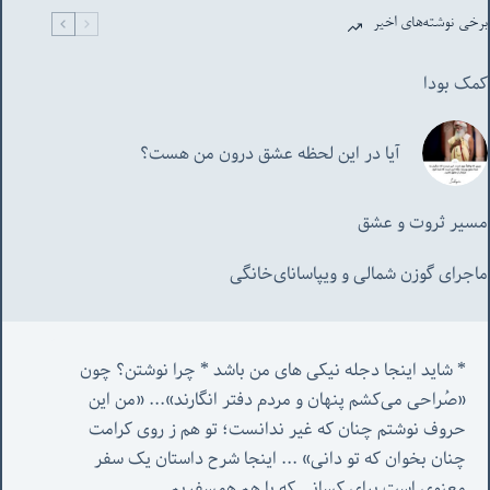
برخی نوشته‌های اخیر
کمک بودا
آیا در این لحظه عشق درون من هست؟
مسیر ثروت و عشق
ماجرای گوزن شمالی و‌ ویپاسانای‌خانگی
* شاید اینجا دجله نیکی های من باشد * چرا نوشتن؟ چون 
«صُراحی می‌کشم پنهان‌ و مردم‌ دفتر انگارند»... «
من این 
حروف نوشتم چنان که غیر ندانست؛ تو هم ز روی کرامت 
چنان بخوان که تو دانی» ...
 اینجا شرح داستان یک سفر 
معنوی است برای کسانی که با هم همسفریم. 