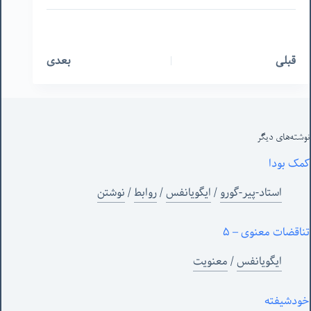
قبلی
بعدی
نوشته‌های‌ دیگر
کمک بودا
استاد-پیر-گورو
/
ایگویانفس
/
روابط
/
نوشتن
تناقضات معنوی – ۵
ایگویانفس
/
معنویت
خودشیفته