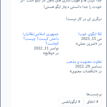
جدا کردن ها و هویت سازی های باطل کار ایگو است. اگر
خودت را جدا دانستی دچار ایگو هستی!
دیگری ای در کار نیست!
تلۀ ایگوی خوب!
جمهوری اسلامی/طالبان/
می 15, 2025
داعش کیست؟ چیست؟
در «تمرین عملی»
کجاست؟
نوامبر 11, 2022
در «وقایع»
تفاوت معنویت و مذهب
دسامبر 29, 2022
در «تناقضات معنوی»
برچسب‌ها
#
اخلاق
#
ایگویانفس