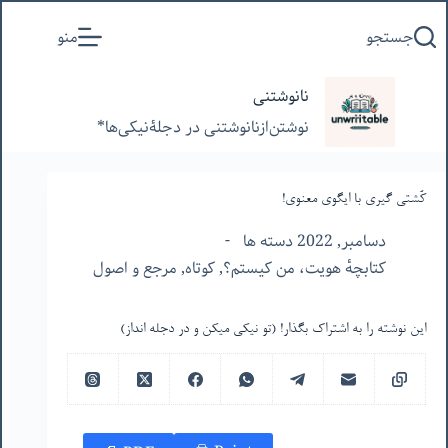
پرش
جستجو
منو
به
محتوا
نانوشتنی
نوشتن‌از‌نانوشتنی‌ در‌ دجلۀنیکی‌ها*
کُشتی گیری با ایگوی معنوی!
دسامبر, 2022 دسته ها
کتابچهٔ هویت، من کیستم؟
,
کوتاه
,
مرجع و اصول
این نوشته را به اشتراک بگذار! (تو نیکی میکن و در دجله انداز)