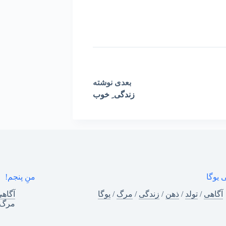
بعدی
نوشته
زندگی ِ خوب
 یوگا
منِ پنجم!
آگاهی
/
تولد
/
ذهن
/
زندگی
/
مرگ
/
یوگا
آگاه
مرگ