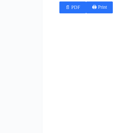
Print 🖨
PDF 📄