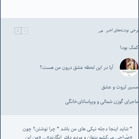
برخی نوشته‌های اخیر
کمک بودا
آیا در این لحظه عشق درون من هست؟
مسیر ثروت و عشق
ماجرای گوزن شمالی و‌ ویپاسانای‌خانگی
* شاید اینجا دجله نیکی های من باشد * چرا نوشتن؟ چون 
«صُراحی می‌کشم پنهان‌ و مردم‌ دفتر انگارند»... «
من این 