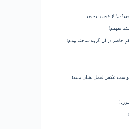
ی‌کنم! از همین تریبون!
تم بفهمم!
نفرِ حاضر در آن گروه ساخته بودم!
واست عکس‌العمل نشان بدهد!
وزد!
!