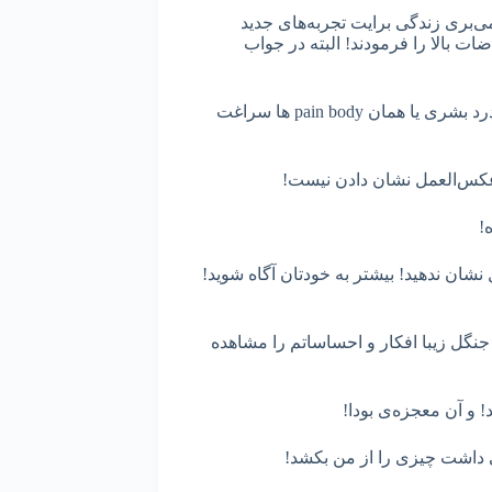
‌بری زندگی برایت تجربه‌های جدید
ت بالا را فرمودند! البته در جواب
بلافاصله یاد صحبتهای اکهارت افتادم که در مسیر رشد پیکره‌ی درد بشری یا همان pain body ها سراغت
 عکس‌العمل نشان دادن نیست!
ه!
شان ندهید! بیشتر به خودتان آگاه شوید!
نگل زیبا افکار و احساساتم را مشاهده
! و آن معجزه‌ی بودا!
 داشت چیزی را از من بکشد!