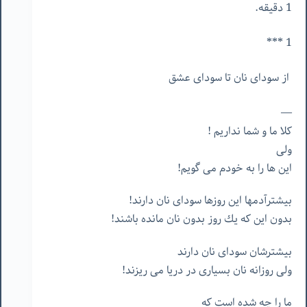
1 دقیقه.
1 ***
از
سودای
نان
تا
سودای
عشق
—
كلا
ما
و
شما
نداريم
!
ولى
اين
ها
را
به
خودم
مى
گويم
!
بيشترآدمها
اين
روزها
سوداى
نان
دارند
!
بدون
اين
كه
يك
روز
بدون
نان
مانده
باشند
!
بيشترشان
سوداى
نان
دارند
ولى
روزانه
نان
بسيارى
در
دريا
مى
ريزند
!
ما
را
چه
شده
است
كه