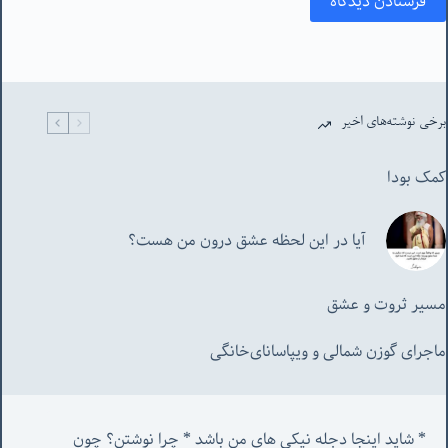
فرستادن دیدگاه
برخی نوشته‌های اخیر
کمک بودا
آیا در این لحظه عشق درون من هست؟
مسیر ثروت و عشق
ماجرای گوزن شمالی و‌ ویپاسانای‌خانگی
* شاید اینجا دجله نیکی های من باشد * چرا نوشتن؟ چون 