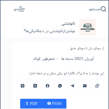
پرش
جستجو
منو
به
محتوا
نانوشتنی
نوشتن‌از‌نانوشتنی‌ در‌ دجلۀنیکی‌ها*
از سودای نان تا سودای عشق
آوریل, 2021 دسته ها
شعرطور
,
کوتاه
این نوشته را به اشتراک بگذار! (تو نیکی میکن و در دجله انداز)
Print 🖨
PDF 📄