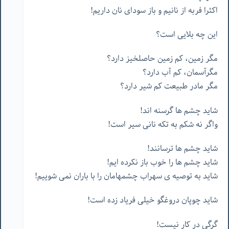
اكثرا
فربه
از
نانيم
و
باز
سوداى
نان
داريم
!
اين
چه
بلايى
است؟
مگر
زمين،
كم
زمين
حاصلخيز
دارد؟
مگرآسمان،
كم
آب
دارد؟
مگر
مادر
طبيعت
كم
شير
دارد؟
شايد
چشم
ها
گرسنه
اند
!
واگر
نه
شكم
به
تكه
نانى
سير
است
!
شايد
چشم
ها
ترسانند
!
شايد
چشم
ها
را
خوب
باز
نكرده
ايم
!
شايد
به
توصيه
ى
سهراب
چشمهامان
را
با
باران
نمى
شوييم
!
شايد
چوپان
دروغگو
خيلى
فرياد
زده
است
!
گرگى
در
كار
نيست
!