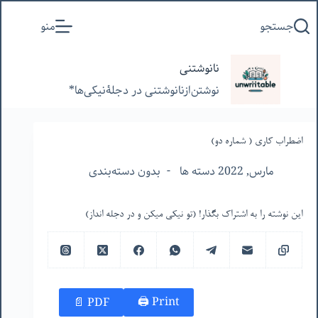
پرش
جستجو
منو
به
محتوا
نانوشتنی
نوشتن‌از‌نانوشتنی‌ در‌ دجلۀنیکی‌ها*
اضطراب کاری ( شماره دو)
مارس, 2022 دسته ها
بدون دسته‌بندی
این نوشته را به اشتراک بگذار! (تو نیکی میکن و در دجله انداز)
Print 🖨
PDF 📄