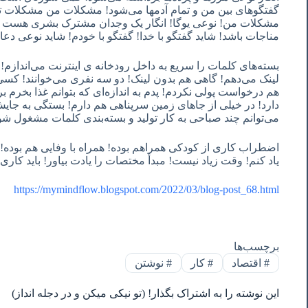
گفتگوهای بین من و تمام آدمها می‌شود! مشکلات من مشکلات تما
مشکلات من! نوعی یوگا! انگار یک وجدان مشترک بشری هست که
مناجات باشد! شاید گفتگو با خدا! گفتگو با خودم! شاید نوعی دعا
بسته‌های کلمات را سریع به داخل رودخانه ‌ی اینترنت می‌اندازم! ب
لینک می‌دهم! گاهی هم بدون لینک! دو سه نفری می‌خوانند! کسی 
هم درخواست پولی نکردم! پدم به اندازه‌ای که بتوانم غذا بخرم 
دارد! در خیلی از جاهای زمین سرپناهی هم دارم! بستگی به جای
می‌توانم چند صباحی به کار تولید و بسته‌بندی کلمات مشغول ش
اضطراب کاری از کودکی همراهم بوده! همراه با وفایی هم بوده! 
یاد کنم! وقت زیاد نیست! مبدأ مختصات را یادت بیاور! باید کا
https://mymindflow.blogspot.com/2022/03/blog-post_68.html
برچسب‌ها
#
اقتصاد
#
کار
#
نوشتن
این نوشته را به اشتراک بگذار! (تو نیکی میکن و در دجله انداز)