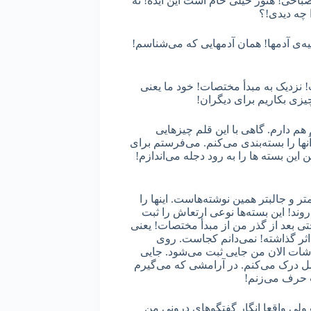
صباحی! هنوز خیلی خام است این ایده! نه
 چه دیدی!؟
ه‌ی آدمها! همان آدمهایی که می‌شناسم!
 نزدیک به مبدأ مختصات! خود ما یعنی
یزی بکاریم برای دیگران!
هم دارم. گاهی با این قلم چیزهایی
ا را بسته‌بندی می‌کنم. می‌فرستم برای
ین بسته ها را به رود دجله می‌اندازم!
ر و جالبتر همین نوشته‌هاست. اینها را
روند! این بسته‌ها نوعی ارتعاش را ثبت
تی بعد از گذر من از مبدأ مختصات! یعنی
ثر گذاشته! نمی‌دانم کجاست. روی
شات الان من جایی ثبت می‌شود. جایی
مل درک می‌کنم. در آرامشی که می‌گیرم
ت حرف می‌زنم!
ولی واقعا انگار گفتگوهای درونی من