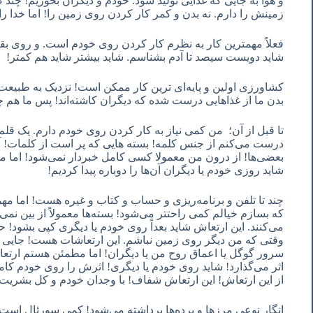
و هوا به جایی که غذایی تولید شود. خودم و دیگران بخوریم! چند 
زمینش را دارم. نه بدن و کمر کار کردن روی زمین را! اما خدا را
فعلاً مهمترین کار به نظرم کار کردن روی خودم است. و روی بقی
شاید دویست سیصد تا آدم بشناسم. شاید بیشتر شاید هم کمتر!
کشاورزی اولین و پایه‌ای ترین کار ممکن است! نزدیک به طبیعت!
بدن ما از غذاهایی درست شده که دیگران کاشته‌اند! پس ما هم چ
تا قبل از آن؛ من کمی نیاز به کار کردن روی خودم دارم. یک قلم 
درست می‌کنم از جنس کلمه! بسته هایی که پر است از کلمات! آنه
بعضی‌ها! از درون من معمولا کسی کامل خبردار نمی‌شود! اما من ا
شاید روزی خودم یا دیگران آن‌ها را دوباره پیدا کردیم!
چند تا تلفن و برنامه‌ریزی و حساب و کتاب و غیره هست! اما مهمت
که بسازم خیالم کمی راحتتر می‌شود! بسته‌ها معمولاً از بین نمی‌
می‌کنند. این ارتعاش شاید بعداً روی خودم یا دیگری کپی بشود! ح
وقتی که من دیگر روی زمین نباشم. این ارتعاشات هست! جایی ا
سرور گوگل یا اعماق روح من یا دیگران! اما مطمئن هستم ارتعا
اثر می‌گذارد! شاید روی خودم یا دیگری! اثرش را روی خودم کا
از این ارتعاش! این ارتعاش شفاف! با وجدان خودم و کل بشری
انگار نوعی مرزها و پرده‌ها برداشته می‌شود! کمی سورئال است 