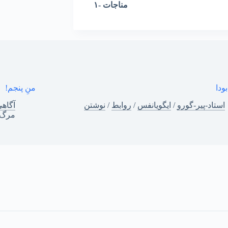
مناجات -۱
ودا
منِ پنجم!
استاد-پیر-گورو
/
ایگویانفس
/
روابط
/
نوشتن
آگاه
مرگ