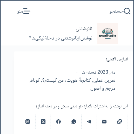
پرش
جستجو
منو
به
محتوا
نانوشتنی
نوشتن‌از‌نانوشتنی‌ در‌ دجلۀنیکی‌ها*
اندازه‌ی آگاهی!
مه, 2023 دسته ها
تمرین عملی
,
کتابچهٔ هویت، من کیستم؟
,
کوتاه
,
مرجع و اصول
این نوشته را به اشتراک بگذار! (تو نیکی میکن و در دجله انداز)