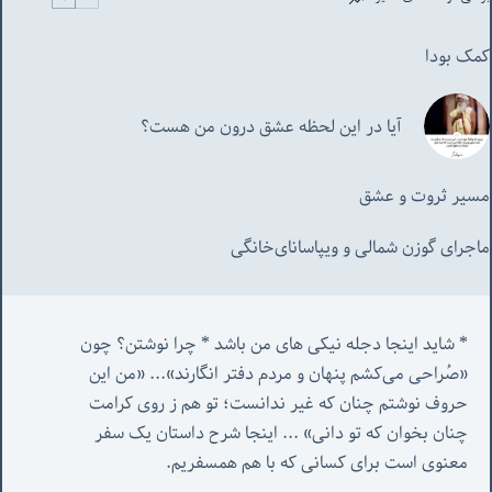
کمک بودا
آیا در این لحظه عشق درون من هست؟
مسیر ثروت و عشق
ماجرای گوزن شمالی و‌ ویپاسانای‌خانگی
* شاید اینجا دجله نیکی های من باشد * چرا نوشتن؟ چون 
«صُراحی می‌کشم پنهان‌ و مردم‌ دفتر انگارند»... «
من این 
حروف نوشتم چنان که غیر ندانست؛ تو هم ز روی کرامت 
چنان بخوان که تو دانی» ...
 اینجا شرح داستان یک سفر 
معنوی است برای کسانی که با هم همسفریم. 