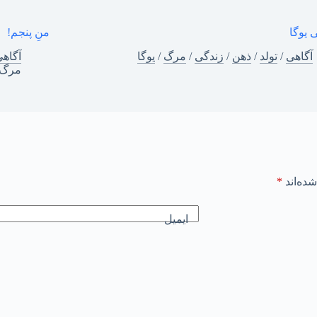
 یوگا
منِ پنجم!
آگاهی
/
تولد
/
ذهن
/
زندگی
/
مرگ
/
یوگا
آگاه
مرگ
ده‌اند
*
ایمیل