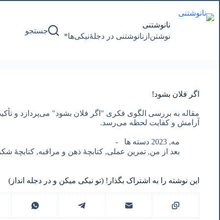
پرش
به
محتوا
نانوشتنی
جستجو
نوشتن‌از‌نانوشتنی‌ در‌ دجلۀنیکی‌ها*
اگر فلان بشود!
مقاله به بررسی الگوی فکری "اگر فلان بشود" می‌پردازد و تأکید م
آرامش و کفایت لحظه می‌رسد.
مه, 2023 دسته ها
بعد از من
,
تمرین عملی
,
کتابچۀ ذهن و مراقبه
,
کتابچۀ شک
این نوشته را به اشتراک بگذار! (تو نیکی میکن و در دجله انداز)