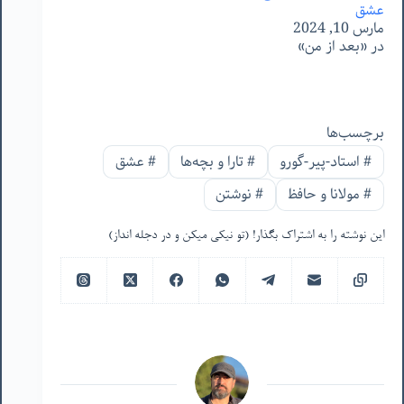
عشق
مارس 10, 2024
در «بعد از من»
برچسب‌ها
#
استاد-پیر-گورو
#
تارا و بچه‌ها
#
عشق
#
مولانا و حافظ
#
نوشتن
این نوشته را به اشتراک بگذار! (تو نیکی میکن و در دجله انداز)