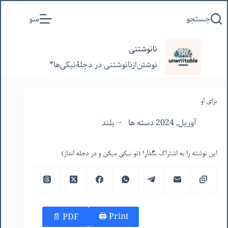
پرش
جستجو
منو
به
محتوا
نانوشتنی
نوشتن‌از‌نانوشتنی‌ در‌ دجلۀنیکی‌ها*
برای او
آوریل, 2024 دسته ها
بلند
این نوشته را به اشتراک بگذار! (تو نیکی میکن و در دجله انداز)
Print 🖨
PDF 📄