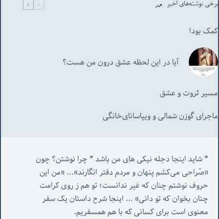
برخی نوشته‌های اخیر
کمک بودا
آیا در این لحظه عشق درون من هست؟
مسیر ثروت و عشق
ماجرای گوزن شمالی و‌ ویپاسانای‌خانگی
* شاید اینجا دجله نیکی های من باشد * چرا نوشتن؟ چون 
«صُراحی می‌کشم پنهان‌ و مردم‌ دفتر انگارند»... «
من این 
حروف نوشتم چنان که غیر ندانست؛ تو هم ز روی کرامت 
چنان بخوان که تو دانی» ...
 اینجا شرح داستان یک سفر 
معنوی است برای کسانی که با هم همسفریم. 