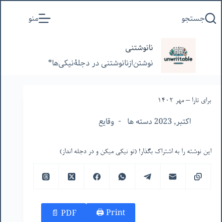
پرش
جستجو
منو
به
محتوا
نانوشتنی
نوشتن‌از‌نانوشتنی‌ در‌ دجلۀنیکی‌ها*
برای تارا – مهر ١۴٠٢
اکتبر, 2023 دسته ها
وقایع
این نوشته را به اشتراک بگذار! (تو نیکی میکن و در دجله انداز)
Print 🖨
PDF 📄