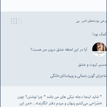
برخی نوشته‌های اخیر
کمک بودا
آیا در این لحظه عشق درون من هست؟
مسیر ثروت و عشق
ماجرای گوزن شمالی و‌ ویپاسانای‌خانگی
* شاید اینجا دجله نیکی های من باشد * چرا نوشتن؟ چون 
«صُراحی می‌کشم پنهان‌ و مردم‌ دفتر انگارند»... «
من این 