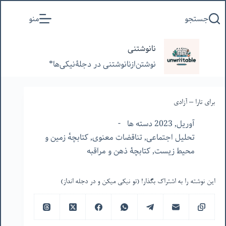
پرش
جستجو
منو
به
محتوا
نانوشتنی
نوشتن‌از‌نانوشتنی‌ در‌ دجلۀنیکی‌ها*
برای تارا – آزادی
آوریل, 2023 دسته ها
تحلیل اجتماعی
,
تناقضات معنوی
,
کتابچهٔ زمین و
محیط زیست
,
کتابچۀ ذهن و مراقبه
این نوشته را به اشتراک بگذار! (تو نیکی میکن و در دجله انداز)