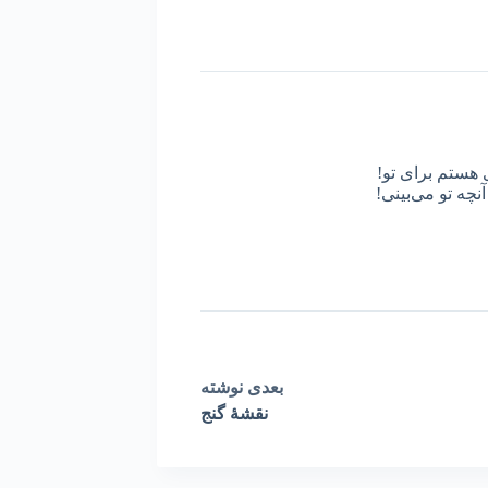
 هستم برای تو!
نچه تو می‌بینی!
بعدی
نوشته
نقشۀ گنج