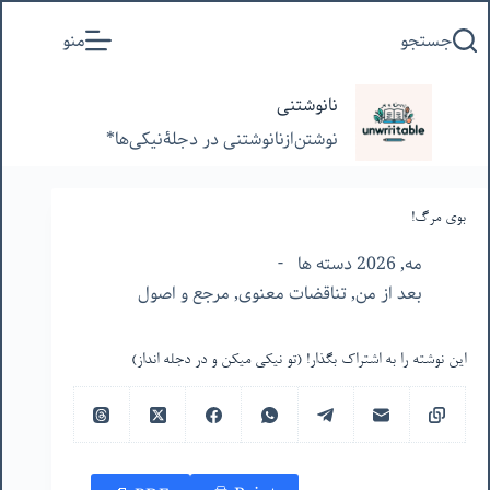
پرش
جستجو
منو
به
محتوا
نانوشتنی
نوشتن‌از‌نانوشتنی‌ در‌ دجلۀنیکی‌ها*
بوی مرگ!
مه, 2026 دسته ها
بعد از من
,
تناقضات معنوی
,
مرجع و اصول
این نوشته را به اشتراک بگذار! (تو نیکی میکن و در دجله انداز)