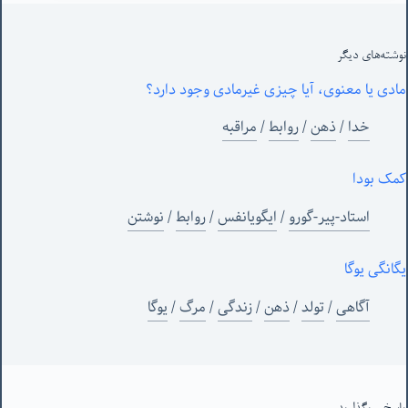
نوشته‌های‌ دیگر
مادی یا معنوی، آیا چیزی غیرمادی وجود دارد؟
خدا
/
ذهن
/
روابط
/
مراقبه
کمک بودا
استاد-پیر-گورو
/
ایگویانفس
/
روابط
/
نوشتن
یگانگی یوگا
آگاهی
/
تولد
/
ذهن
/
زندگی
/
مرگ
/
یوگا