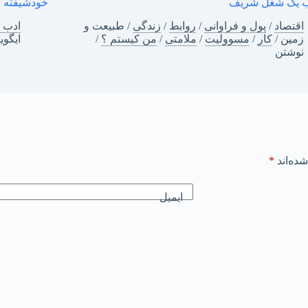
ب یک شغل شریف
خودشیفته
اقتصاد
/
پول و فراوانی
/
روابط
/
زندگی
/
طبیعت و
ادب 
زمین
/
کار
/
مسوولیت
/
ملامتی
/
من‌ کیستم ؟
/
ایگوی
نوشتن
ده‌اند
*
ایمیل