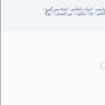
پارسی
/
ادبیات اسلامی
/
استاد-پیر-گورو
/
انفس
/
خدا
/
سکوت
/
من‌ کیستم ؟
/
یوگا