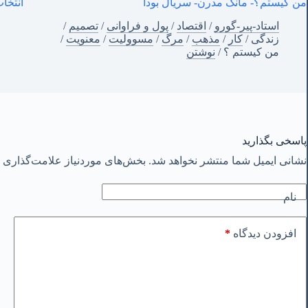
من کیستم؟- مانک مدرن- سریال بودا
انتخا
استاد-پیر-گورو
/
اقتصاد
/
پول و فراوانی
/
تصمیم
/
زندگی
/
کار
/
مذهب
/
مرگ
/
مسوولیت
/
معنویت
/
من‌ کیستم ؟
/
نوشتن
پاسخی بگذارید
نشانی ایمیل شما منتشر نخواهد شد.
بخش‌های موردنیاز علامت‌گذاری ش
نام
*
افزودن دیدگاه