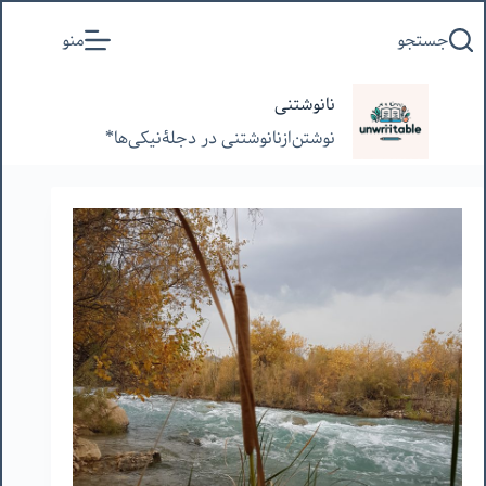
پرش
جستجو
منو
به
محتوا
نانوشتنی
نوشتن‌از‌نانوشتنی‌ در‌ دجلۀنیکی‌ها*