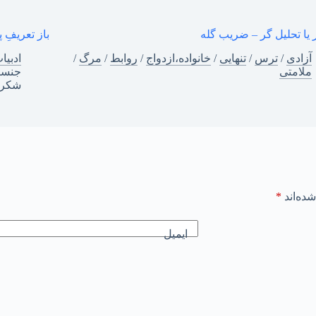
 یا تحلیل گر – ضریب گله
باز تعریفِ پ
آزادی
/
ترس
/
تنهایی
/
خانواده،ازدواج
/
روابط
/
مرگ
/
ادبیا
ملامتی
جنسی
شکرگ
ده‌اند
*
ایمیل