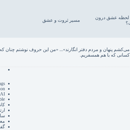
ین لحظه عشق درون
مسیر ثروت و عشق
؟
... «
کسانی که با هم همسفریم. 
ngs
ion
 AI
ble
کان
ارت
سای
مع
گفت