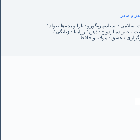
در و مادر
ت اسلامی
/
استاد-پیر-گورو
/
تارا و بچه‌ها
/
تولد
/
ت
/
خانواده،ازدواج
/
ذهن
/
روابط
/
زنانگی
/
زاری
/
عشق
/
مولانا و حافظ