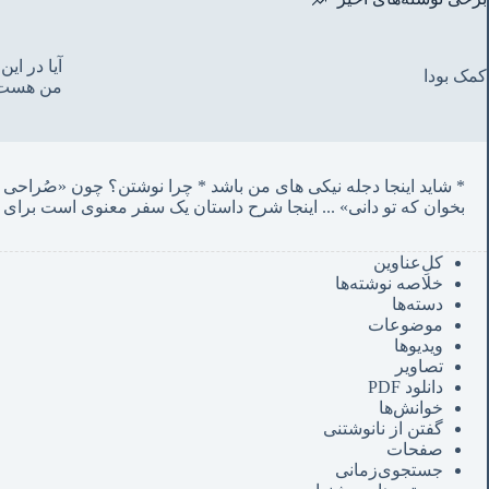
آیا در ا
کمک بودا
من هست
* شاید اینجا دجله نیکی های من باشد * چرا نوشتن؟ چون «صُراحی می‌کشم پنهان‌ و مردم‌ دفتر انگارند»
بخوان که تو دانی» ...
 اینجا شرح داستان یک سفر معنوی است برای 
کل‌ِعناوین
خلاصه نوشته‌ها
دسته‌ها
موضوعات
ویدیوها
تصاویر
دانلود PDF
خوانش‌ها
گفتن از نانوشتنی
صفحات
جستجوی‌زمانی