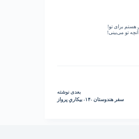
 هستم برای تو!
نچه تو می‌بینی!
بعدی
نوشته
سفر هندوستان -١۴- بیکاریِ پرواز