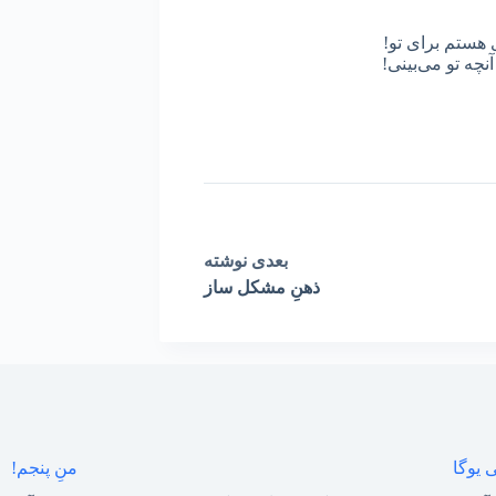
 هستم برای تو!
نچه تو می‌بینی!
بعدی
نوشته
ذهنِ مشکل ساز
 یوگا
منِ پنجم!