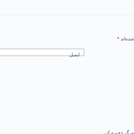
ده‌اند
*
ایمیل
رورگر ذخیره کن.