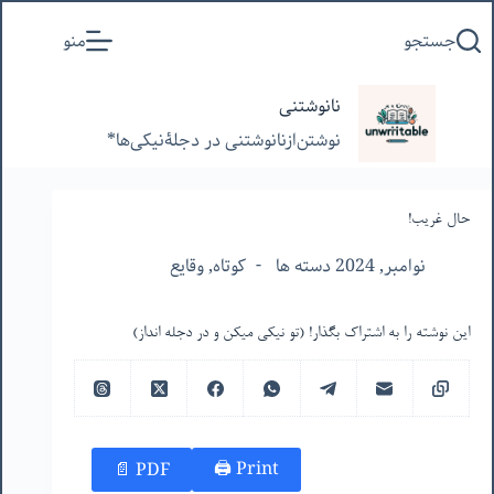
پرش
جستجو
منو
به
محتوا
نانوشتنی
نوشتن‌از‌نانوشتنی‌ در‌ دجلۀنیکی‌ها*
حال غریب!
نوامبر, 2024 دسته ها
کوتاه
,
وقایع
این نوشته را به اشتراک بگذار! (تو نیکی میکن و در دجله انداز)
Print 🖨
PDF 📄