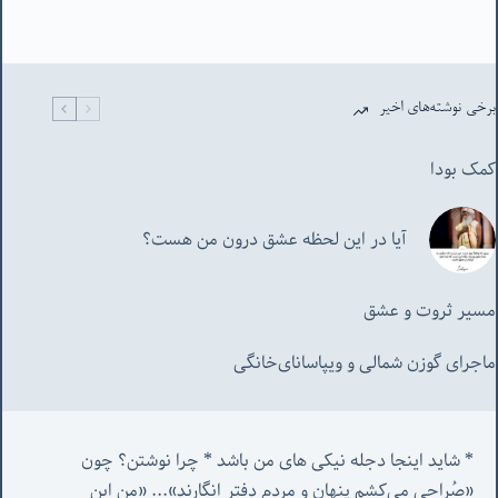
برخی نوشته‌های اخیر
کمک بودا
آیا در این لحظه عشق درون من هست؟
مسیر ثروت و عشق
ماجرای گوزن شمالی و‌ ویپاسانای‌خانگی
* شاید اینجا دجله نیکی های من باشد * چرا نوشتن؟ چون 
«صُراحی می‌کشم پنهان‌ و مردم‌ دفتر انگارند»... «
من این 