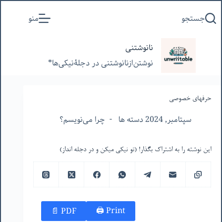
پرش
جستجو
منو
به
محتوا
نانوشتنی
نوشتن‌از‌نانوشتنی‌ در‌ دجلۀنیکی‌ها*
حرفهای خصوصی
سپتامبر, 2024 دسته ها
چرا می‌نویسم؟
این نوشته را به اشتراک بگذار! (تو نیکی میکن و در دجله انداز)
Print 🖨
PDF 📄