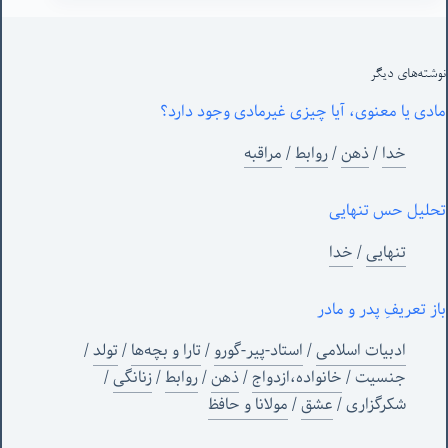
نوشته‌های‌ دیگر
مادی یا معنوی، آیا چیزی غیرمادی وجود دارد؟
خدا
/
ذهن
/
روابط
/
مراقبه
تحلیل حس تنهایی
تنهایی
/
خدا
باز تعریفِ پدر و مادر
ادبیات اسلامی
/
استاد-پیر-گورو
/
تارا و بچه‌ها
/
تولد
/
جنسیت
/
خانواده،ازدواج
/
ذهن
/
روابط
/
زنانگی
/
شکرگزاری
/
عشق
/
مولانا و حافظ