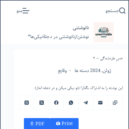
پرش
جستجو
منو
به
محتوا
نانوشتنی
نوشتن‌از‌نانوشتنی‌ در‌ دجلۀنیکی‌ها*
حسِ طردشدگی – ۲
ژوئن, 2024 دسته ها
وقایع
این نوشته را به اشتراک بگذار! (تو نیکی میکن و در دجله انداز)
Print 🖨
PDF 📄