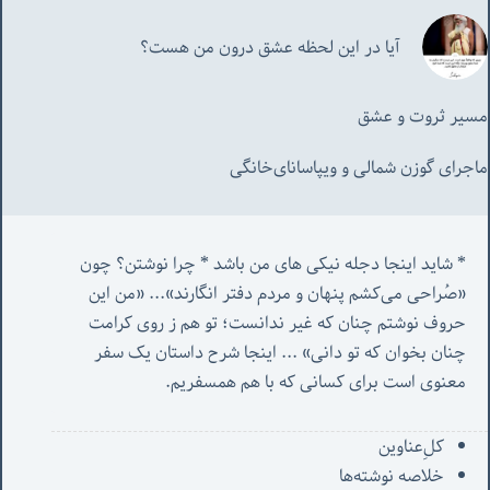
آیا در این لحظه عشق درون من هست؟
مسیر ثروت و عشق
ماجرای گوزن شمالی و‌ ویپاسانای‌خانگی
* شاید اینجا دجله نیکی های من باشد * چرا نوشتن؟ چون 
«صُراحی می‌کشم پنهان‌ و مردم‌ دفتر انگارند»... «
من این 
حروف نوشتم چنان که غیر ندانست؛ تو هم ز روی کرامت 
چنان بخوان که تو دانی» ...
 اینجا شرح داستان یک سفر 
معنوی است برای کسانی که با هم همسفریم. 
کل‌ِعناوین
خلاصه نوشته‌ها