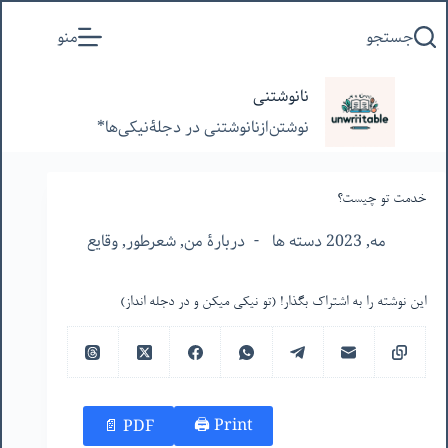
پرش
جستجو
منو
به
محتوا
نانوشتنی
نوشتن‌از‌نانوشتنی‌ در‌ دجلۀنیکی‌ها*
خدمت تو چیست؟
مه, 2023 دسته ها
دربارۀ من
,
شعرطور
,
وقایع
این نوشته را به اشتراک بگذار! (تو نیکی میکن و در دجله انداز)
Print 🖨
PDF 📄