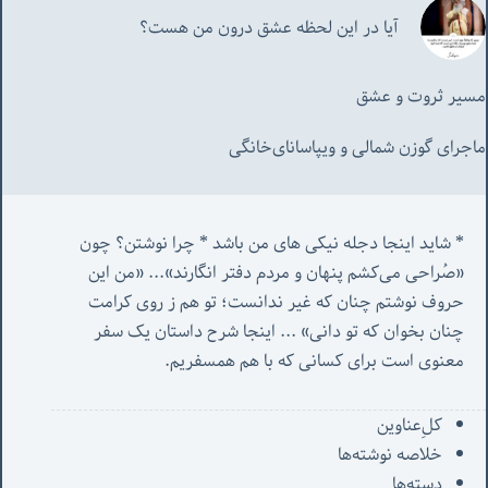
آیا در این لحظه عشق درون من هست؟
مسیر ثروت و عشق
ماجرای گوزن شمالی و‌ ویپاسانای‌خانگی
* شاید اینجا دجله نیکی های من باشد * چرا نوشتن؟ چون 
«صُراحی می‌کشم پنهان‌ و مردم‌ دفتر انگارند»... «
من این 
حروف نوشتم چنان که غیر ندانست؛ تو هم ز روی کرامت 
چنان بخوان که تو دانی» ...
 اینجا شرح داستان یک سفر 
معنوی است برای کسانی که با هم همسفریم. 
کل‌ِعناوین
خلاصه نوشته‌ها
دسته‌ها