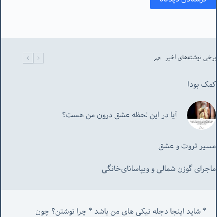
برخی نوشته‌های اخیر
کمک بودا
آیا در این لحظه عشق درون من هست؟
مسیر ثروت و عشق
ماجرای گوزن شمالی و‌ ویپاسانای‌خانگی
* شاید اینجا دجله نیکی های من باشد * چرا نوشتن؟ چون 