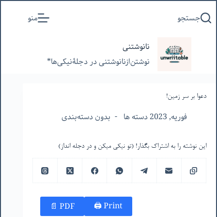
پرش
جستجو
منو
به
محتوا
نانوشتنی
نوشتن‌از‌نانوشتنی‌ در‌ دجلۀنیکی‌ها*
دعوا بر سر زمین!
فوریه, 2023 دسته ها
بدون دسته‌بندی
این نوشته را به اشتراک بگذار! (تو نیکی میکن و در دجله انداز)
Print 🖨
PDF 📄