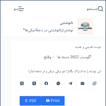
پرش
جستجو
منو
به
محتوا
نانوشتنی
نوشتن‌از‌نانوشتنی‌ در‌ دجلۀنیکی‌ها*
دوست قدیمی و جدید
آگوست, 2022 دسته ها
وقایع
این نوشته را به اشتراک بگذار! (تو نیکی میکن و در دجله انداز)
Print 🖨
PDF 📄