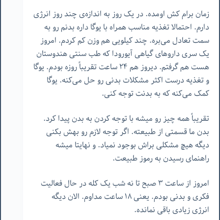
زمان برام کش اومده. در یک روز به اندازه‌ی چند روز انرژی
دارم. احتمالا تغذیه مناسب همراه با یوگا داره بدنم رو به
سمت تعادل می‌بره. چند کیلویی هم وزن کم کردم. امروز
یک سری داروهای گیاهی آیورودا که طب سنتی هندوستان
هست هم گرفتم. دیروز هم ٢۴ ساعت تقریباً روزه بودم. یوگا
و تغذیه درست اکثر مشکلات بدنی رو حل می‌کنه. یوگا
کمک می‌کنه که به بدنت توجه کنی.
تقریباً همه چیز رو میشه با توجه کردن به بدن پیدا کرد.
بدن ما قسمتی از طبیعته. اگر توجه لازم رو بهش بکنی
دیگه هیچ مشکلی براش بوجود نمیاد. و نهایتا میشه
راهنمای رسیدن به رموز طبیعت.
امروز از ساعت ٣ صبح تا نه شب یک کله در حال فعالیت
فکری و بدنی بودم. یعنی ١٨ ساعت مداوم. الان دیگه
انرژی زیادی باقی نمانده.