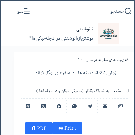
پرش
جستجو
منو
به
محتوا
نانوشتنی
نوشتن‌از‌نانوشتنی‌ در‌ دجلۀنیکی‌ها*
ذهن‌نوشته ‌ی سفر هندوستان -١٠
ژوئن, 2022 دسته ها
سفرهای یوگا
,
کوتاه
این نوشته را به اشتراک بگذار! (تو نیکی میکن و در دجله انداز)
Print 🖨
PDF 📄