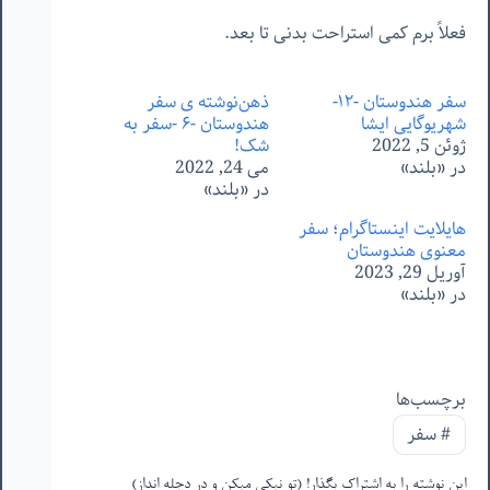
فعلاً برم کمی استراحت بدنی تا بعد.
سفر هندوستان -١٢-
ذهن‌نوشته ‌ی سفر
شهریوگایی ایشا
هندوستان -۶ -سفر به
ژوئن 5, 2022
شک!
در «بلند»
می 24, 2022
در «بلند»
هایلایت اینستاگرام؛ سفر
معنوی هندوستان
آوریل 29, 2023
در «بلند»
برچسب‌ها
#
سفر
این نوشته را به اشتراک بگذار! (تو نیکی میکن و در دجله انداز)