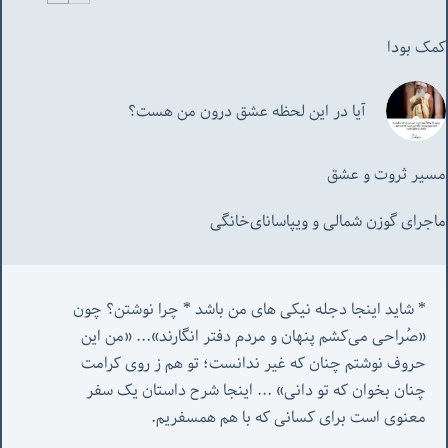
کمک بودا
آیا در این لحظه عشق درون من هست؟
مسیر ثروت و عشق
ماجرای گوزن شمالی و‌ ویپاسانای‌خانگی
* شاید اینجا دجله نیکی های من باشد * چرا نوشتن؟ چون 
«صُراحی می‌کشم پنهان‌ و مردم‌ دفتر انگارند»... «
من این 
حروف نوشتم چنان که غیر ندانست؛ تو هم ز روی کرامت 
چنان بخوان که تو دانی» ...
 اینجا شرح داستان یک سفر 
معنوی است برای کسانی که با هم همسفریم. 