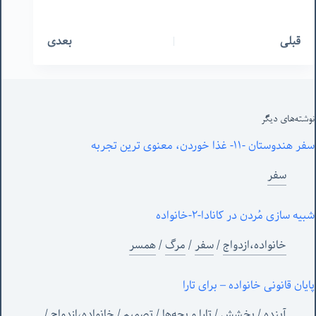
قبلی
بعدی
نوشته‌های‌ دیگر
سفر هندوستان -١١- غذا خوردن، معنوی ترین تجربه
سفر
شبیه سازی مُردن در کانادا-٢-خانواده
خانواده،ازدواج
/
سفر
/
مرگ
/
همسر
پایان قانونی خانواده – برای تارا
آینده
/
بخشش
/
تارا و بچه‌ها
/
تصمیم
/
خانواده،ازدواج
/