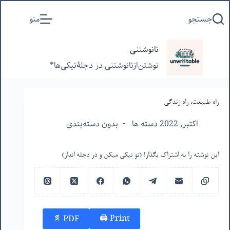
پرش
جستجو
منو
به
محتوا
نانوشتنی
نوشتن‌از‌نانوشتنی‌ در‌ دجلۀنیکی‌ها*
راه طبیعت، راه زندگی
اکتبر, 2022 دسته ها
بدون دسته‌بندی
این نوشته را به اشتراک بگذار! (تو نیکی میکن و در دجله انداز)
Print 🖨
PDF 📄