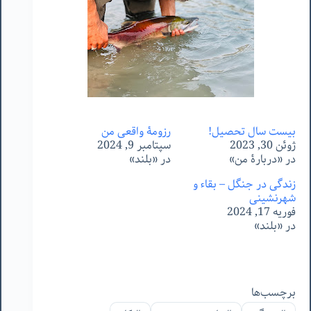
بیست سال تحصیل!
رزومۀ واقعی من
ژوئن 30, 2023
سپتامبر 9, 2024
در «دربارۀ من»
در «بلند»
زندگی در جنگل – بقاء و
شهرنشینی
فوریه 17, 2024
در «بلند»
برچسب‌ها