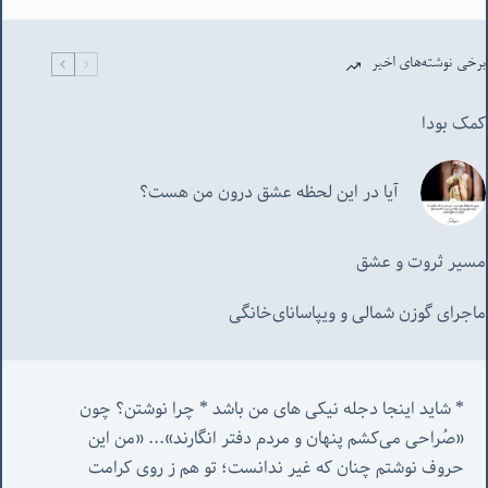
برخی نوشته‌های اخیر
کمک بودا
آیا در این لحظه عشق درون من هست؟
مسیر ثروت و عشق
ماجرای گوزن شمالی و‌ ویپاسانای‌خانگی
* شاید اینجا دجله نیکی های من باشد * چرا نوشتن؟ چون 
«صُراحی می‌کشم پنهان‌ و مردم‌ دفتر انگارند»... «
من این 
حروف نوشتم چنان که غیر ندانست؛ تو هم ز روی کرامت 