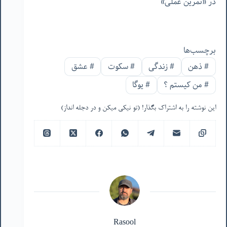
در «تمرین عملی»
برچسب‌ها
#
ذهن
#
زندگی
#
سکوت
#
عشق
#
من‌ کیستم ؟
#
یوگا
این نوشته را به اشتراک بگذار! (تو نیکی میکن و در دجله انداز)
Rasool