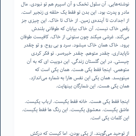
نوشته‌هایی. آن سلول تخمک و آن اسپرم هم تو نبودی. مال
مادر و پدرت بود. این بدن تو فقط یک حلقه ‌ی زنجیر است.
از اجدادت تا آینده‌ی زمین. از خاک تا خاک. این چیزی جز
رقص خاک نیست. آن خاک بیابان که طوفانی بلندش
می‌کند. غرشی میکند چون ستونی از خاک. کافیست طوفان
برود. خاک همان خاک میشود. سرد و بی روح. و تو چقدر
ناپایداری. چقدر متوهم. چقدر خیره‌سر. تو فکر کردی
چیستی. در این گلستان زندگی. این دوییت ای که به آن
متوهمی. اینجا فقط یکی هست. همان یکی است که
مینویسد. همان یکی این نفس هارا به شماره می‌اندازد.
همان یکی هست. این شمارگان بینهایت.
اینجا فقط یکی هست. خانه فقط یکیست. ارباب یکیست.
عاشق یکیست. معشوق یکیست. این رنگ ها فقط یکیست.
این کلمات یکی است.
از توحید می‌گویند. از یکی بودن. اما کیست که درکش