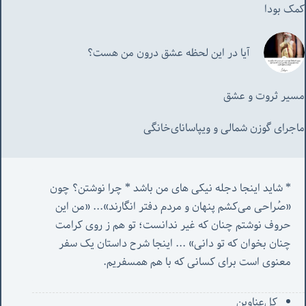
کمک بودا
آیا در این لحظه عشق درون من هست؟
مسیر ثروت و عشق
ماجرای گوزن شمالی و‌ ویپاسانای‌خانگی
* شاید اینجا دجله نیکی های من باشد * چرا نوشتن؟ چون 
«صُراحی می‌کشم پنهان‌ و مردم‌ دفتر انگارند»... «
من این 
حروف نوشتم چنان که غیر ندانست؛ تو هم ز روی کرامت 
چنان بخوان که تو دانی» ...
 اینجا شرح داستان یک سفر 
معنوی است برای کسانی که با هم همسفریم. 
کل‌ِعناوین