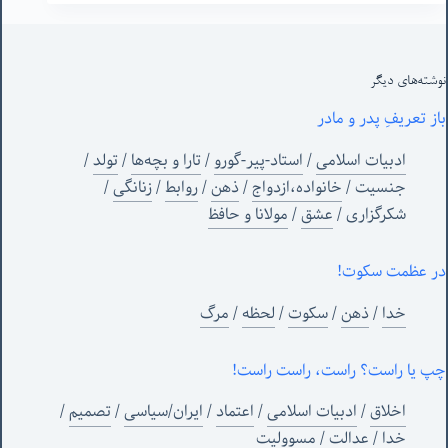
نوشته‌های‌ دیگر
باز تعریفِ پدر و مادر
ادبیات اسلامی
/
استاد-پیر-گورو
/
تارا و بچه‌ها
/
تولد
/
جنسیت
/
خانواده،ازدواج
/
ذهن
/
روابط
/
زنانگی
/
شکرگزاری
/
عشق
/
مولانا و حافظ
در عظمت سکوت!
خدا
/
ذهن
/
سکوت
/
لحظه
/
مرگ
چپ یا راست؟ راست، راست راست!
اخلاق
/
ادبیات اسلامی
/
اعتماد
/
ایران/سیاسی
/
تصمیم
/
خدا
/
عدالت
/
مسوولیت