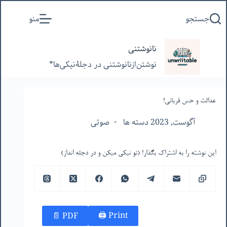
پرش
جستجو
منو
به
محتوا
نانوشتنی
نوشتن‌از‌نانوشتنی‌ در‌ دجلۀنیکی‌ها*
عدالت و حس قربانی!
آگوست, 2023 دسته ها
صوتی
این نوشته را به اشتراک بگذار! (تو نیکی میکن و در دجله انداز)
Print 🖨
PDF 📄