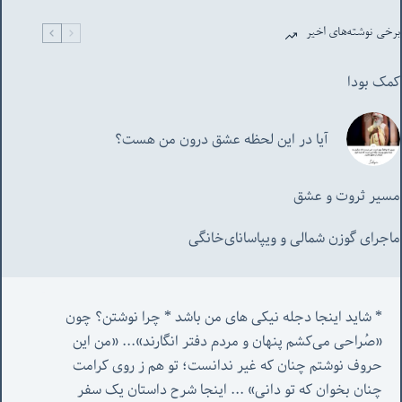
برخی نوشته‌های اخیر
کمک بودا
آیا در این لحظه عشق درون من هست؟
مسیر ثروت و عشق
ماجرای گوزن شمالی و‌ ویپاسانای‌خانگی
* شاید اینجا دجله نیکی های من باشد * چرا نوشتن؟ چون 
«صُراحی می‌کشم پنهان‌ و مردم‌ دفتر انگارند»... «
من این 
حروف نوشتم چنان که غیر ندانست؛ تو هم ز روی کرامت 
چنان بخوان که تو دانی» ...
 اینجا شرح داستان یک سفر 