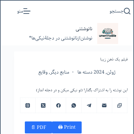
پرش
جستجو
منو
به
محتوا
نانوشتنی
نوشتن‌از‌نانوشتنی‌ در‌ دجلۀنیکی‌ها*
فیلم یک ذهنِ زیبا
ژوئن, 2024 دسته ها
منابع دیگر
,
وقایع
این نوشته را به اشتراک بگذار! (تو نیکی میکن و در دجله انداز)
Print 🖨
PDF 📄