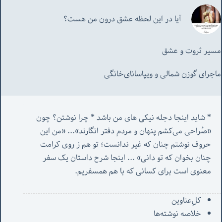
آیا در این لحظه عشق درون من هست؟
مسیر ثروت و عشق
ماجرای گوزن شمالی و‌ ویپاسانای‌خانگی
* شاید اینجا دجله نیکی های من باشد * چرا نوشتن؟ چون 
«صُراحی می‌کشم پنهان‌ و مردم‌ دفتر انگارند»... «
من این 
حروف نوشتم چنان که غیر ندانست؛ تو هم ز روی کرامت 
چنان بخوان که تو دانی» ...
 اینجا شرح داستان یک سفر 
معنوی است برای کسانی که با هم همسفریم. 
کل‌ِعناوین
خلاصه نوشته‌ها