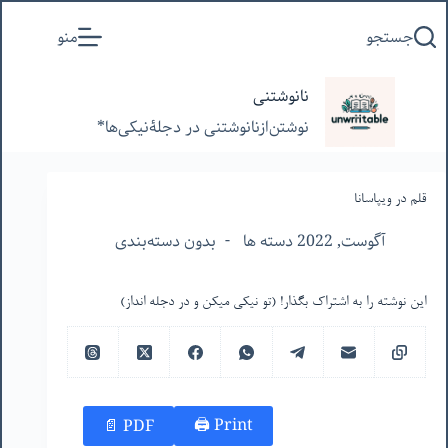
پرش
جستجو
منو
به
محتوا
نانوشتنی
نوشتن‌از‌نانوشتنی‌ در‌ دجلۀنیکی‌ها*
قلم در ویپاسانا
آگوست, 2022 دسته ها
بدون دسته‌بندی
این نوشته را به اشتراک بگذار! (تو نیکی میکن و در دجله انداز)
Print 🖨
PDF 📄