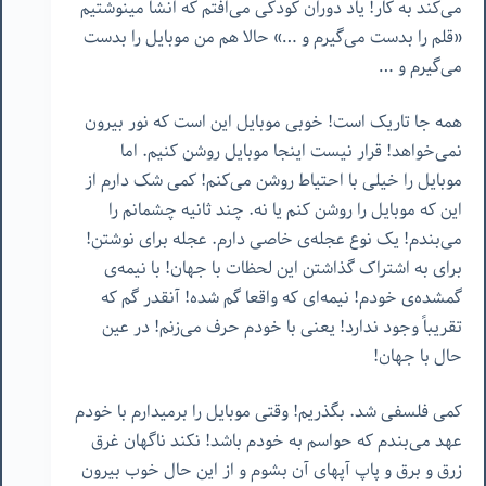
می‌کند به کار! یاد دوران کودکی می‌افتم که انشا مینوشتیم
«قلم را بدست می‌گیرم و …» حالا هم من موبایل را بدست
می‌گیرم و …
همه جا تاریک است! خوبی موبایل این است که نور بیرون
نمی‌خواهد! قرار نیست اینجا موبایل روشن کنیم. اما
موبایل را خیلی با احتیاط روشن می‌کنم! کمی شک دارم از
این که موبایل را روشن کنم یا نه. چند ثانیه چشمانم را
می‌بندم! یک نوع عجله‌ی خاصی دارم. عجله برای نوشتن!
برای به اشتراک گذاشتن این لحظات با جهان! با نیمه‌ی
گمشده‌ی خودم! نیمه‌ای که واقعا گم شده! آنقدر گم که
تقریباً وجود ندارد! یعنی با خودم حرف می‌زنم! در عین
حال با جهان!
کمی فلسفی شد. بگذریم! وقتی موبایل را برمیدارم با خودم
عهد می‌بندم که حواسم به خودم باشد! نکند ناگهان غرق
زرق و برق و پاپ آپهای آن بشوم و از این حال خوب بیرون