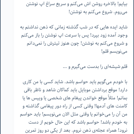
بیایم! بالاخره روشن اش می‌کنم و سریع سراغ اپ نوشتن
می‌روم. شروع می‌کنم به نوشتن!
شاید ایده هایی که در شب گذشته زمانی که ذهن نداشتم به
وجود آمده زود بپرد! پس با سرعت اپ نوشتن را باز می‌کنم
و شروع می‌کنم به نوشتن! چون هنوز تیترش را نمی‌دانم
می‌نویسم قلم!
قلم شیشه‌ای را بدست می‌گیرم و …
با خودم می‌گویم باید حواسم باشد. شاید کسی با من کاری
دارد! موقع برداشتن موبایل باید کماکان شاهد و ناظر باقی
بمانم! مثلاً موقع خواندن پیغام های شخصی یا وییس ها یا
کامنت های آدمها! وقتی کسی از راه دور پیغامی گذاشته و
من آن را می‌خوانم یا وقتی مثل الان می‌نویسم! باید حواسم
به خودم باشد! حواسم باشد که این حال خوبم از دست
نرود! همراه عجله‌ی ذهن نروم. بعد از یکی دو روز تمرین