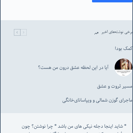
برخی نوشته‌های اخیر
کمک بودا
آیا در این لحظه عشق درون من هست؟
مسیر ثروت و عشق
ماجرای گوزن شمالی و‌ ویپاسانای‌خانگی
* شاید اینجا دجله نیکی های من باشد * چرا نوشتن؟ چون 