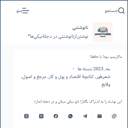
پرش
جستجو
منو
به
محتوا
نانوشتنی
نوشتن‌از‌نانوشتنی‌ در‌ دجلۀنیکی‌ها*
ماکزیمم سود! با حافظ!
مه, 2023 دسته ها
شعرطور
,
کتابچۀ اقتصاد و پول و کار
,
مرجع و اصول
,
وقایع
این نوشته را به اشتراک بگذار! (تو نیکی میکن و در دجله انداز)