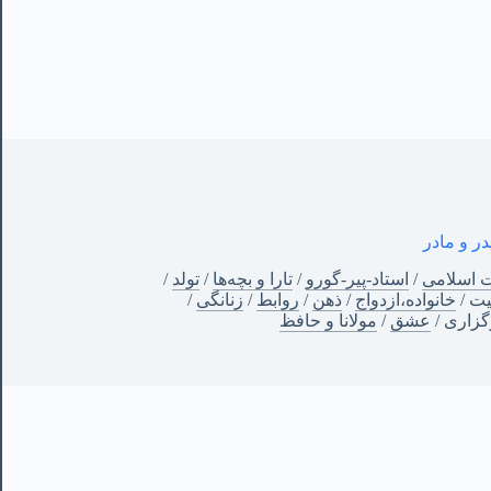
در و مادر
ت اسلامی
/
استاد-پیر-گورو
/
تارا و بچه‌ها
/
تولد
/
ت
/
خانواده،ازدواج
/
ذهن
/
روابط
/
زنانگی
/
زاری
/
عشق
/
مولانا و حافظ