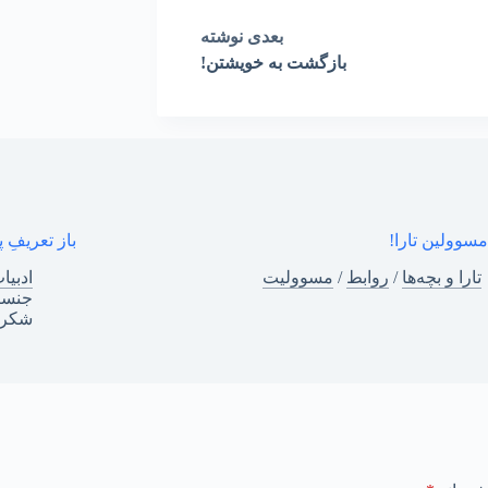
بعدی
نوشته
بازگشت به خویشتن!
مسوولین تارا!
باز تعریفِ پ
تارا و بچه‌ها
/
روابط
/
مسوولیت
ادبیا
جنسی
شکرگ