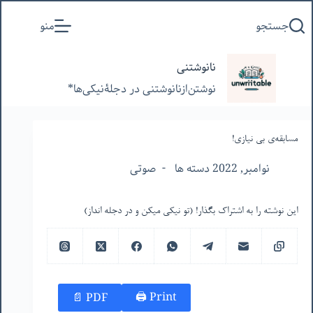
پرش
جستجو
منو
به
محتوا
نانوشتنی
نوشتن‌از‌نانوشتنی‌ در‌ دجلۀنیکی‌ها*
مسابقه‌ی بی نیازی!
نوامبر, 2022 دسته ها
صوتی
این نوشته را به اشتراک بگذار! (تو نیکی میکن و در دجله انداز)
Print 🖨
PDF 📄