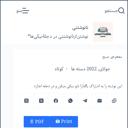
پرش
جستجو
منو
به
محتوا
نانوشتنی
نوشتن‌از‌نانوشتنی‌ در‌ دجلۀنیکی‌ها*
معجزه‌ی صبح
جولای, 2022 دسته ها
کوتاه
این نوشته را به اشتراک بگذار! (تو نیکی میکن و در دجله انداز)
Print 🖨
PDF 📄