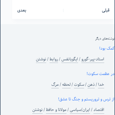
قبلی
بعدی
نوشته‌های‌ دیگر
کمک بودا
استاد-پیر-گورو
/
ایگویانفس
/
روابط
/
نوشتن
در عظمت سکوت!
خدا
/
ذهن
/
سکوت
/
لحظه
/
مرگ
از ترس و تروریستم و جنگ تا عشق!
اقتصاد
/
ایران/سیاسی
/
مولانا و حافظ
/
نوشتن