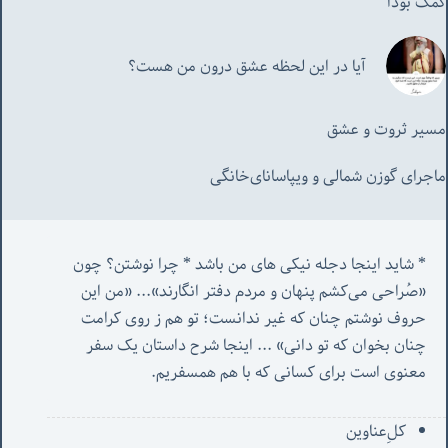
کمک بودا
آیا در این لحظه عشق درون من هست؟
مسیر ثروت و عشق
ماجرای گوزن شمالی و‌ ویپاسانای‌خانگی
* شاید اینجا دجله نیکی های من باشد * چرا نوشتن؟ چون 
«صُراحی می‌کشم پنهان‌ و مردم‌ دفتر انگارند»... «
من این 
حروف نوشتم چنان که غیر ندانست؛ تو هم ز روی کرامت 
چنان بخوان که تو دانی» ...
 اینجا شرح داستان یک سفر 
معنوی است برای کسانی که با هم همسفریم. 
کل‌ِعناوین