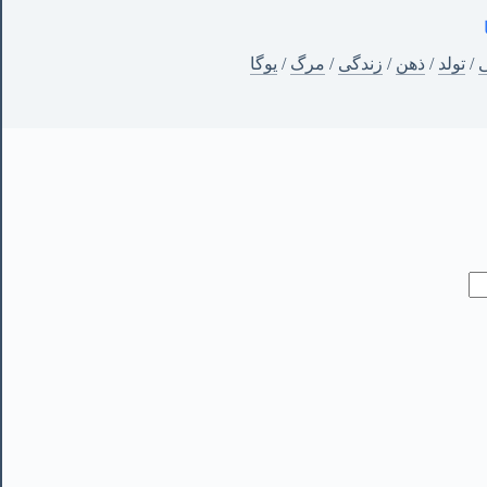
ی
/
تولد
/
ذهن
/
زندگی
/
مرگ
/
یوگا