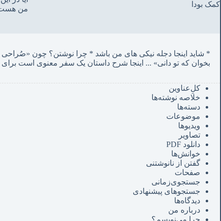
کمک بودا
من هست
* شاید اینجا دجله نیکی های من باشد * چرا نوشتن؟ چون «صُراحی می‌کشم پنهان‌ و مردم‌ دفتر انگارند»
بخوان که تو دانی» ...
 اینجا شرح داستان یک سفر معنوی است برای 
کل‌ِعناوین
خلاصه نوشته‌ها
دسته‌ها
موضوعات
ویدیوها
تصاویر
دانلود PDF
خوانش‌ها
گفتن از نانوشتنی
صفحات
جستجوی‌زمانی
جستجوهای پیشنهادی
دیدگاه‌ها
درباره من
چرا می‌نویسم؟