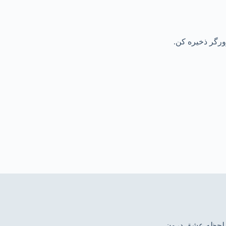
رورگر ذخیره کن.
ین لحظه عشق درون