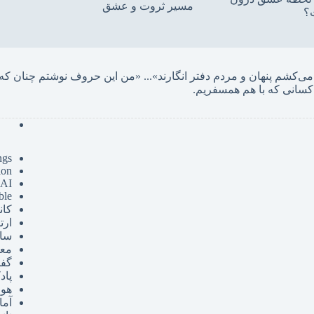
مسیر ثروت و عشق
؟
... «
کسانی که با هم همسفریم. 
ngs
ion
 AI
ble
کان
ارت
سای
مع
گفت
پا
هوش
آما