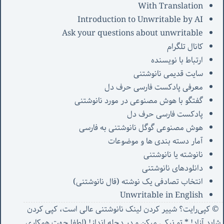
With Translation
Introduction to Unwritable by AI
Ask your questions about unwritable
کانال تلگرام
ارتباط با نویسنده
سایت قدیمی نانوشتنی
معرفی پادکست فارسی حرف دل
گفتگو با هوش مصنوعی در مورد نانوشتنی
پادکست فارسی حرف دل
هوش مصنوعی گوگل نانوشتنی به فارسی
آمار دسته بندی ها و موضوعات
نانوشته یا نانوشتنی
دانلودهای نانوشتنی
انتخاب تصادفی یک نوشته (فال نانوشتنی)
Unwritable in English
© کپی‌رایت؟ شییر کردن لینک نانوشتنی عالی است، کپی کردن
شاید آزاد! * تو نیکی میکن و در دجله انداز! (
لطفا جهت همکاری