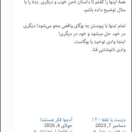
همۀ اینها را گفتم تا داستان «منِ خوب و دیگری ِ بد» را با
مثال توضیح داده باشم.
تمام اینها با پیوستن به یوگای واقعی محو می‌شود! دیگری
در خود حل میشود و خود در دیگری!
اینجا وادی توحید یا یوگاست.
وادی نانوشتنیِ فنا.
درست یا غلط – ٢ !
آدمها فکر هستند!
دسامبر 7, 2023
جولای 4, 2026
در «تمرین عملی»
در «تحلیل اجتماعی»