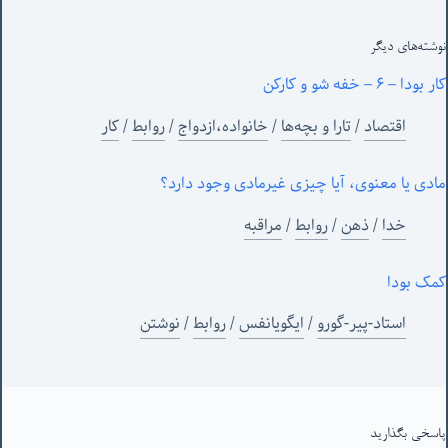
نوشته‌های‌ دیگر
کار بودا – ۶ – خفه شو و کارکن
اقتصاد
/
تارا و بچه‌ها
/
خانواده،ازدواج
/
روابط
/
کار
مادی یا معنوی، آیا چیزی غیرمادی وجود دارد؟
خدا
/
ذهن
/
روابط
/
مراقبه
کمک بودا
استاد-پیر-گورو
/
ایگویانفس
/
روابط
/
نوشتن
پاسخی بگذارید