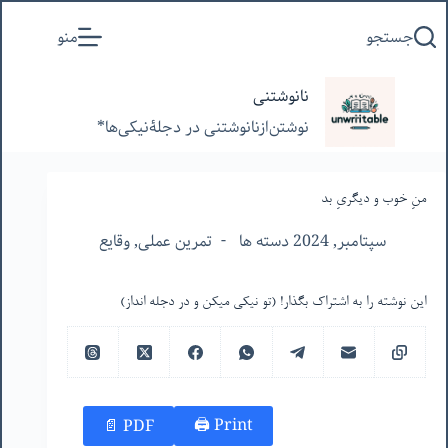
پرش
جستجو
منو
به
محتوا
نانوشتنی
نوشتن‌از‌نانوشتنی‌ در‌ دجلۀنیکی‌ها*
منِ خوب و دیگریِ بد
سپتامبر, 2024 دسته ها
تمرین عملی
,
وقایع
این نوشته را به اشتراک بگذار! (تو نیکی میکن و در دجله انداز)
Print 🖨
PDF 📄