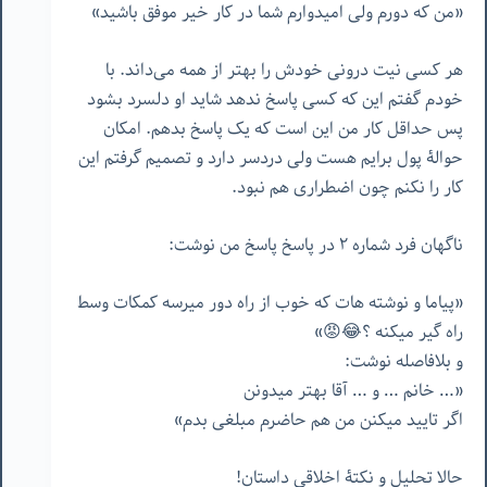
«من که دورم ولی امیدوارم شما در کار خیر موفق باشید»
هر کسی نیت درونی خودش را بهتر از همه می‌داند. با
خودم گفتم این که کسی پاسخ ندهد شاید او دلسرد بشود
پس حداقل کار من این است که یک پاسخ بدهم. امکان
حوالۀ پول برایم هست ولی دردسر دارد و تصمیم گرفتم این
کار را نکنم چون اضطراری هم نبود.
ناگهان فرد شماره ٢ در پاسخ پاسخ من نوشت:
«پیاما و نوشته هات که خوب از راه دور میرسه کمکات وسط
راه گیر میکنه ؟😂😡»
و بلافاصله نوشت:
«… خانم … و … آقا بهتر میدونن
اگر تایید میکنن من هم حاضرم مبلغی بدم»
حالا تحلیل و نکتۀ اخلاقی داستان!