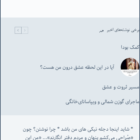
برخی نوشته‌های اخیر
کمک بودا
آیا در این لحظه عشق درون من هست؟
مسیر ثروت و عشق
ماجرای گوزن شمالی و‌ ویپاسانای‌خانگی
* شاید اینجا دجله نیکی های من باشد * چرا نوشتن؟ چون 
«صُراحی می‌کشم پنهان‌ و مردم‌ دفتر انگارند»... «
من این 