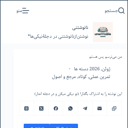
پرش
جستجو
منو
به
محتوا
نانوشتنی
نوشتن‌از‌نانوشتنی‌ در‌ دجلۀنیکی‌ها*
من می‌ترسم پس هستم
ژوئن, 2026 دسته ها
تمرین عملی
,
کوتاه
,
مرجع و اصول
این نوشته را به اشتراک بگذار! (تو نیکی میکن و در دجله انداز)