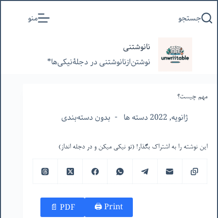
پرش
جستجو
منو
به
محتوا
نانوشتنی
نوشتن‌از‌نانوشتنی‌ در‌ دجلۀنیکی‌ها*
مهم چیست؟
ژانویه, 2022 دسته ها
بدون دسته‌بندی
این نوشته را به اشتراک بگذار! (تو نیکی میکن و در دجله انداز)
Print 🖨
PDF 📄