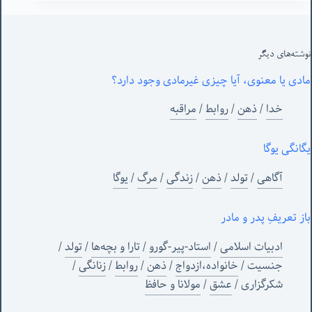
نوشته‌های‌ دیگر
مادی یا معنوی، آیا چیزی غیرمادی وجود دارد؟
خدا
/
ذهن
/
روابط
/
مراقبه
یگانگی یوگا
آگاهی
/
تولد
/
ذهن
/
زندگی
/
مرگ
/
یوگا
باز تعریفِ پدر و مادر
ادبیات اسلامی
/
استاد-پیر-گورو
/
تارا و بچه‌ها
/
تولد
/
جنسیت
/
خانواده،ازدواج
/
ذهن
/
روابط
/
زنانگی
/
شکرگزاری
/
عشق
/
مولانا و حافظ